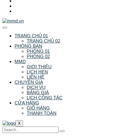
TRANG CHỦ 01
TRANG CHỦ 02
PHÒNG BAN
PHÒNG 01
PHÒNG 02
MMD
GIỚI THIỆU
LỊCH HẸN
LIÊN HỆ
CHUYÊN GIA
DỊCH VỤ
BẢNG GIÁ
LỊCH CÔNG TÁC
CỬA HÀNG
GIỎ HÀNG
THANH TOÁN
X