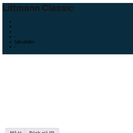
Littmann Classic
Trang chủ
-
Sản phẩm
-
Littmann Classic
Mô tả
Đánh giá (0)