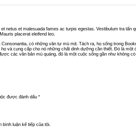
 netus et malesuada fames ac turpis egestas. Vestibulum tra tấn quam
Mauris placerat eleifend leo.
à Consonantia, có những văn tự mù mịt. Tách ra, họ sống trong Boo
a họ và cung cấp cho nó những chất dinh dưỡng cần thiết. Đó là mộ
được các văn bản mù quáng, đó là một cuộc sống gần như không có 
buộc được đánh dấu
*
 bình luận kế tiếp của tôi.