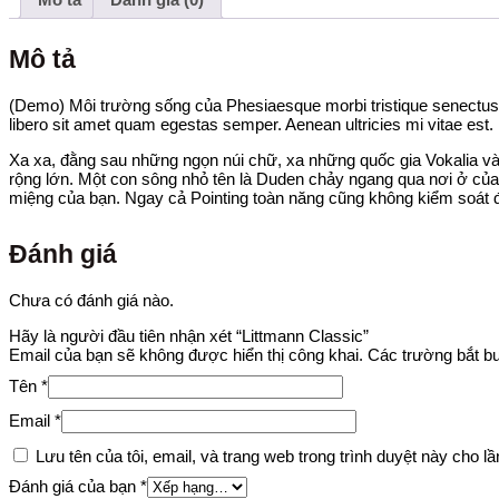
Mô tả
(Demo) Môi trường sống của Phesiaesque morbi tristique senectus et
libero sit amet quam egestas semper. Aenean ultricies mi vitae est. 
Xa xa, đằng sau những ngọn núi chữ, xa những quốc gia Vokalia v
rộng lớn. Một con sông nhỏ tên là Duden chảy ngang qua nơi ở củ
miệng của bạn. Ngay cả Pointing toàn năng cũng không kiểm soát 
Đánh giá
Chưa có đánh giá nào.
Hãy là người đầu tiên nhận xét “Littmann Classic”
Email của bạn sẽ không được hiển thị công khai.
Các trường bắt 
Tên
*
Email
*
Lưu tên của tôi, email, và trang web trong trình duyệt này cho lần
Đánh giá của bạn
*