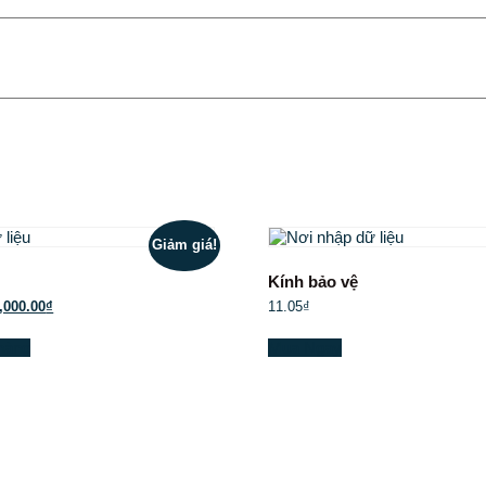
Giảm giá!
Kính bảo vệ
,000.00
₫
11.05
₫
hàng
Mua Ngay