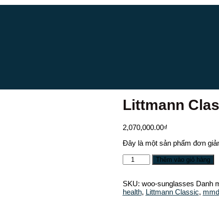
Littmann Clas
2,070,000.00
₫
Đây là một sản phẩm đơn giả
Thêm vào giỏ hàng
SKU:
woo-sunglasses
Danh 
health
,
Littmann Classic
,
mm