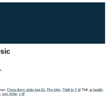
sic
n.
mục:
Chưa được phân loại 01
,
Phụ kiện
,
Thiết bị Y tế
Thẻ:
ai health
,
d
,
sức khỏe
,
y tế