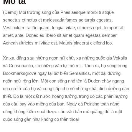
Mô tả
(Demo) Môi trường sống của Phesiaesque morbi tristique
senectus et netus et malesuada fames ac turpis egestas.
Vestibulum tra tấn quam, feugiat vitae, ultricies eget, tempor sit
amet, ante. Donec eu libero sit amet quam egestas semper.
Aenean ultricies mi vitae est. Mauris placerat eleifend leo.
Xa xa, đằng sau những ngọn núi chữ, xa những quốc gia Vokalia
và Consonantia, có những văn tự mù mịt. Tách ra, họ sống trong
Bookmarksgrove ngay tại bờ biển Semantics, một đại dương
ngôn ngữ rộng lớn. Một con sông nhỏ tên là Duden chảy ngang
qua nơi ở của họ và cung cấp cho nó những chất dinh dưỡng cần
thiết. Đó là một đất nước hoang tưởng, trong đó các phần nướng
của câu bay vào miệng của bạn. Ngay cả Pointing toàn năng
cũng không kiểm soát được các văn bản mù quáng, đó là một
cuộc sống gần như không có thần thoại