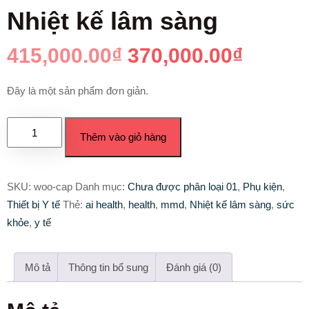
Nhiệt kế lâm sàng
415,000.00
₫
370,000.00
₫
Đây là một sản phẩm đơn giản.
Thêm vào giỏ hàng
SKU:
woo-cap
Danh mục:
Chưa được phân loại 01
,
Phụ kiện
,
Thiết bị Y tế
Thẻ:
ai health
,
health
,
mmd
,
Nhiệt kế lâm sàng
,
sức
khỏe
,
y tế
Mô tả
Thông tin bổ sung
Đánh giá (0)