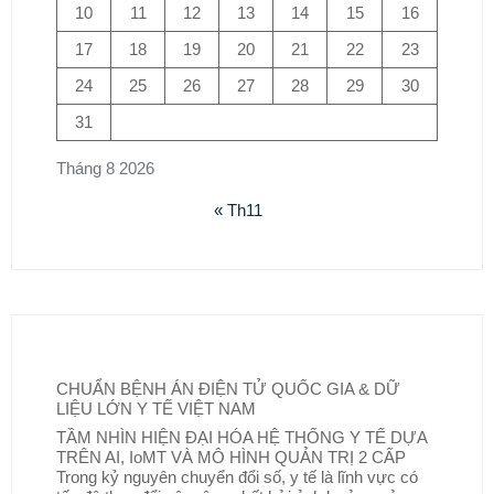
10
11
12
13
14
15
16
17
18
19
20
21
22
23
24
25
26
27
28
29
30
31
Tháng 8 2026
« Th11
CHUẨN BỆNH ÁN ĐIỆN TỬ QUỐC GIA & DỮ
LIỆU LỚN Y TẾ VIỆT NAM
TẦM NHÌN HIỆN ĐẠI HÓA HỆ THỐNG Y TẾ DỰA
TRÊN AI, IoMT VÀ MÔ HÌNH QUẢN TRỊ 2 CẤP
Trong kỷ nguyên chuyển đổi số, y tế là lĩnh vực có