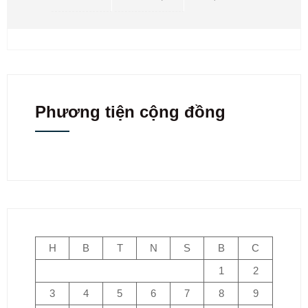
Phương tiện cộng đồng
H
B
T
N
S
B
C
1
2
3
4
5
6
7
8
9