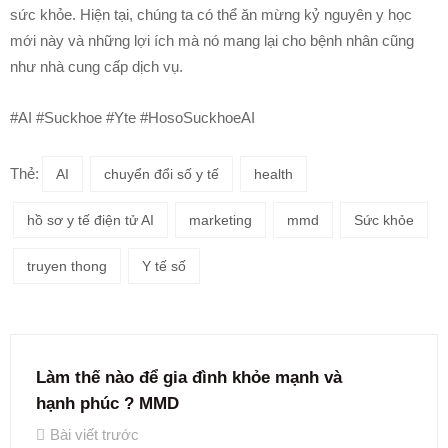
sức khỏe. Hiện tại, chúng ta có thể ăn mừng kỷ nguyên y học
mới này và những lợi ích mà nó mang lại cho bệnh nhân cũng
như nhà cung cấp dịch vụ.
#AI #Suckhoe #Yte #HosoSuckhoeAI
Thẻ:
AI
chuyển đổi số y tế
health
hồ sơ y tế điện tử AI
marketing
mmd
Sức khỏe
truyen thong
Y tế số
Làm thế nào để gia đình khỏe mạnh và
hạnh phúc ? MMD
Bài viết trước