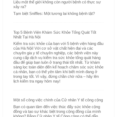
Liệu một thế giới không còn người bệnh có thực sự
xảy ra?
Tạm biệt Sniffles: Một tương lai không bệnh tật?
Top 5 Bệnh Viện Khám Sức Khỏe Tổng Quát Tốt
Nhất Tại Hà Nội
Kiểm tra sức khỏe của bạn với 5 bệnh viện hàng đầu
của Hà Nội! Với cơ sở vật chất hiện đại và các
chuyên gia y tế chuyên nghiệp, các bệnh viện này
cung cấp dịch vụ kiểm tra sức khỏe tổng quát hàng
đầu để giúp bạn luôn ở trạng thái tốt nhất. Từ khám
sàng lọc toàn diện đến kế hoạch chăm sóc sức khỏe
cá nhân, bạn có thể yên tâm khi biết mình đang ở
trong tay tốt. Vì vậy, đừng chần chờ nữa – hãy lên
lịch kiểm tra ngay hôm nay!
Một số công việc chính của Cử nhân Y tế công cộng
Bạn có quan tâm đến việc thúc đẩy sức khỏe cộng
đồng và tạo sự khác biệt trong cộng đồng của mình
không? Bằng Cử nhân Y tế Công cộng có thể dẫn