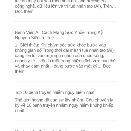
tốc độ thay đổi sâu rộng nhất bởi ảnh hưởng của
công nghệ, dữ liệu lớn và trí tuệ nhân tạo (AI). Trên…
Đọc thêm
Bệnh Viện AI: Cách Mạng Sức Khỏe Trong Kỷ
Nguyên Siêu Trí Tuệ
1. Giới thiệu: Khi chăm sóc sức khỏe bước vào
không gian số Trong thời đại mà trí tuệ nhân tạo (AI)
đang len lỏi vào mọi ngõ ngách của cuộc sống,
ngành y tế – vốn là một trong những lĩnh vực bảo thủ
và nhạy cảm nhất – đang bước vào một kỷ…
Đọc
thêm
Top 10 bệnh truyền nhiễm nguy hiểm nhất
Thế giới hoang dã của sự lây nhiễm: Câu chuyện ly
kỳ về 10 bệnh truyền nhiễm nguy hiểm khủng khiếp
nhất!