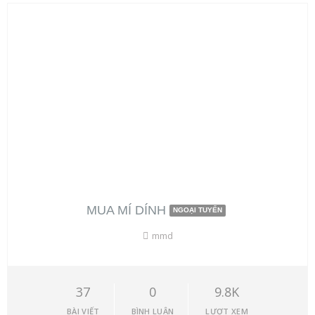
MUA MÍ DÍNH
NGOẠI TUYẾN
mmd
37
0
9.8K
BÀI VIẾT
BÌNH LUẬN
LƯỢT XEM