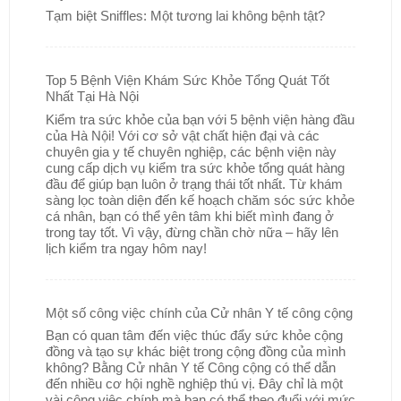
Tạm biệt Sniffles: Một tương lai không bệnh tật?
Top 5 Bệnh Viện Khám Sức Khỏe Tổng Quát Tốt
Nhất Tại Hà Nội
Kiểm tra sức khỏe của bạn với 5 bệnh viện hàng đầu
của Hà Nội! Với cơ sở vật chất hiện đại và các
chuyên gia y tế chuyên nghiệp, các bệnh viện này
cung cấp dịch vụ kiểm tra sức khỏe tổng quát hàng
đầu để giúp bạn luôn ở trạng thái tốt nhất. Từ khám
sàng lọc toàn diện đến kế hoạch chăm sóc sức khỏe
cá nhân, bạn có thể yên tâm khi biết mình đang ở
trong tay tốt. Vì vậy, đừng chần chờ nữa – hãy lên
lịch kiểm tra ngay hôm nay!
Một số công việc chính của Cử nhân Y tế công cộng
Bạn có quan tâm đến việc thúc đẩy sức khỏe cộng
đồng và tạo sự khác biệt trong cộng đồng của mình
không? Bằng Cử nhân Y tế Công cộng có thể dẫn
đến nhiều cơ hội nghề nghiệp thú vị. Đây chỉ là một
vài công việc chính mà bạn có thể theo đuổi với mức