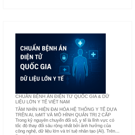
CHUẨN BỆNH ÁN ĐIỆN TỬ QUỐC GIA & DỮ
LIỆU LỚN Y TẾ VIỆT NAM
TẦM NHÌN HIỆN ĐẠI HÓA HỆ THỐNG Y TẾ DỰA
TRÊN AI, IoMT VÀ MÔ HÌNH QUẢN TRỊ 2 CẤP
Trong kỷ nguyên chuyển đổi số, y tế là lĩnh vực có
tốc độ thay đổi sâu rộng nhất bởi ảnh hưởng của
công nghệ, dữ liệu lớn và trí tuệ nhân tạo (AI). Trên…