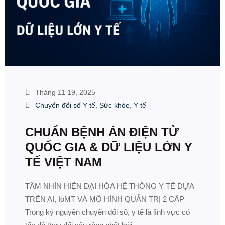
Tháng 11 19, 2025
Chuyển đổi số Y tế
,
Sức khỏe
,
Y tế
CHUẨN BỆNH ÁN ĐIỆN TỬ
QUỐC GIA & DỮ LIỆU LỚN Y
TẾ VIỆT NAM
TẦM NHÌN HIỆN ĐẠI HÓA HỆ THỐNG Y TẾ DỰA
TRÊN AI, IoMT VÀ MÔ HÌNH QUẢN TRỊ 2 CẤP
Trong kỷ nguyên chuyển đổi số, y tế là lĩnh vực có