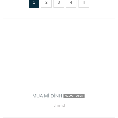
1
2
3
4
MUA MÍ DÍNH
NGOẠI TUYẾN
mmd