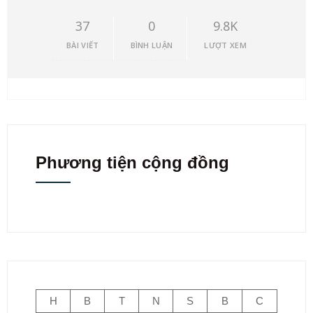
37
0
9.8K
BÀI VIẾT
BÌNH LUẬN
LƯỢT XEM
Phương tiện cộng đồng
H
B
T
N
S
B
C