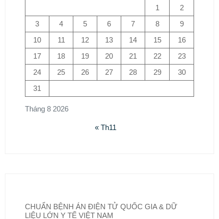
1
2
3
4
5
6
7
8
9
10
11
12
13
14
15
16
17
18
19
20
21
22
23
24
25
26
27
28
29
30
31
Tháng 8 2026
« Th11
CHUẨN BỆNH ÁN ĐIỆN TỬ QUỐC GIA & DỮ
LIỆU LỚN Y TẾ VIỆT NAM