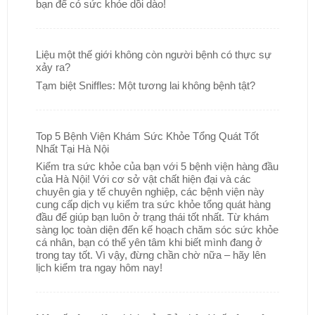
bạn để có sức khỏe dồi dào!
Liệu một thế giới không còn người bệnh có thực sự
xảy ra?
Tạm biệt Sniffles: Một tương lai không bệnh tật?
Top 5 Bệnh Viện Khám Sức Khỏe Tổng Quát Tốt
Nhất Tại Hà Nội
Kiểm tra sức khỏe của bạn với 5 bệnh viện hàng đầu
của Hà Nội! Với cơ sở vật chất hiện đại và các
chuyên gia y tế chuyên nghiệp, các bệnh viện này
cung cấp dịch vụ kiểm tra sức khỏe tổng quát hàng
đầu để giúp bạn luôn ở trạng thái tốt nhất. Từ khám
sàng lọc toàn diện đến kế hoạch chăm sóc sức khỏe
cá nhân, bạn có thể yên tâm khi biết mình đang ở
trong tay tốt. Vì vậy, đừng chần chờ nữa – hãy lên
lịch kiểm tra ngay hôm nay!