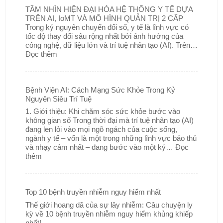
TẦM NHÌN HIỆN ĐẠI HÓA HỆ THỐNG Y TẾ DỰA
TRÊN AI, IoMT VÀ MÔ HÌNH QUẢN TRỊ 2 CẤP
Trong kỷ nguyên chuyển đổi số, y tế là lĩnh vực có
tốc độ thay đổi sâu rộng nhất bởi ảnh hưởng của
công nghệ, dữ liệu lớn và trí tuệ nhân tạo (AI). Trên…
Đọc thêm
Bệnh Viện AI: Cách Mạng Sức Khỏe Trong Kỷ
Nguyên Siêu Trí Tuệ
1. Giới thiệu: Khi chăm sóc sức khỏe bước vào
không gian số Trong thời đại mà trí tuệ nhân tạo (AI)
đang len lỏi vào mọi ngõ ngách của cuộc sống,
ngành y tế – vốn là một trong những lĩnh vực bảo thủ
và nhạy cảm nhất – đang bước vào một kỷ…
Đọc
thêm
Top 10 bệnh truyền nhiễm nguy hiểm nhất
Thế giới hoang dã của sự lây nhiễm: Câu chuyện ly
kỳ về 10 bệnh truyền nhiễm nguy hiểm khủng khiếp
nhất!