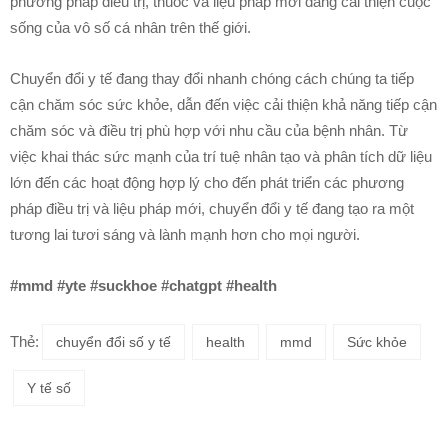
phương pháp điều trị, thuốc và liệu pháp mới đang cải thiện cuộc
sống của vô số cá nhân trên thế giới.
Chuyển đổi y tế đang thay đổi nhanh chóng cách chúng ta tiếp
cận chăm sóc sức khỏe, dẫn đến việc cải thiện khả năng tiếp cận
chăm sóc và điều trị phù hợp với nhu cầu của bệnh nhân. Từ
việc khai thác sức mạnh của trí tuệ nhân tạo và phân tích dữ liệu
lớn đến các hoạt động hợp lý cho đến phát triển các phương
pháp điều trị và liệu pháp mới, chuyển đổi y tế đang tạo ra một
tương lai tươi sáng và lành mạnh hơn cho mọi người.
#mmd #yte #suckhoe #chatgpt #health
Thẻ:
chuyển đổi số y tế
health
mmd
Sức khỏe
Y tế số