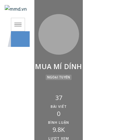
MUA MÍ DÍNH
NGOẠI TUYẾN
37
BÀI VIẾT
0
BÌNH LUẬN
9.8K
LƯỢT XEM