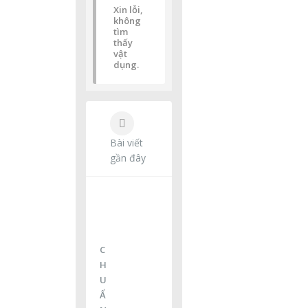
Xin lỗi,
không
tìm
thấy
vật
dụng.
Bài viết
gần đây
C
H
U
Ẩ