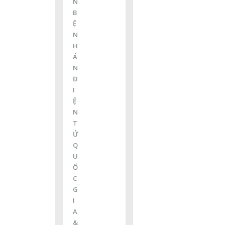
N
B
Ệ
N
H
Á
N
Đ
I
Ệ
N
T
Ử
Q
U
Ố
C
G
I
A
&