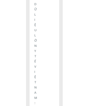
D
Ữ
L
I
Ệ
U
L
Ớ
N
Y
T
Ế
V
I
Ệ
T
N
A
M
T