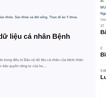
MU
Ngo
Sức khỏe
,
Sức khỏe và đời sống
,
Thực tế ảo Y khoa
,
m
37
Bà
dữ liệu cá nhân Bệnh
0
B
n trong điều trị Bảo vệ dữ liệu cá nhân của bệnh nhân
 đảm bảo quyền riêng tư của họ…
9.8
L