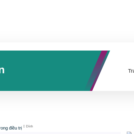
n
Tr
Dính