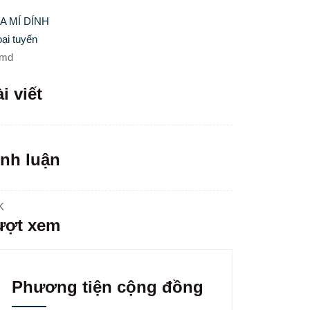
A MÍ DÍNH
ại tuyến
md
i viết
ình luận
K
ượt xem
Phương tiện cộng đồng