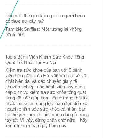
Liệu một thế giới không còn người bệnh
có thực sự xảy ra?
Tạm biệt Sniffles: Một tương lai không
bệnh tật?
Top 5 Bệnh Viện Khám Sức Khỏe Tổng
Quát Tốt Nhất Tại Hà Nội
Kiểm tra sức khỏe của bạn với 5 bệnh
viện hàng đầu của Hà Nội! Với cơ sở vật
chất hiện đại và các chuyên gia y tế
chuyên nghiệp, các bệnh viện này cung
cấp dịch vụ kiểm tra sức khỏe tổng quát
hàng đầu để giúp bạn luôn ở trạng thái tốt
nhất. Từ khám sàng lọc toàn diện đến kế
hoạch chăm sóc sức khỏe cá nhân, bạn
có thể yên tâm khi biết mình đang ở trong
tay tốt. Vì vậy, đừng chần chờ nữa – hãy
lên lịch kiểm tra ngay hôm nay!