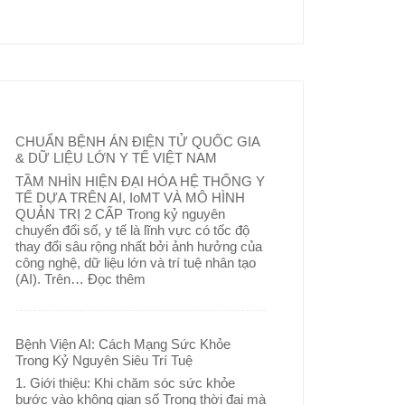
CHUẨN BỆNH ÁN ĐIỆN TỬ QUỐC GIA
& DỮ LIỆU LỚN Y TẾ VIỆT NAM
TẦM NHÌN HIỆN ĐẠI HÓA HỆ THỐNG Y
TẾ DỰA TRÊN AI, IoMT VÀ MÔ HÌNH
QUẢN TRỊ 2 CẤP Trong kỷ nguyên
chuyển đổi số, y tế là lĩnh vực có tốc độ
thay đổi sâu rộng nhất bởi ảnh hưởng của
công nghệ, dữ liệu lớn và trí tuệ nhân tạo
(AI). Trên…
Đọc thêm
Bệnh Viện AI: Cách Mạng Sức Khỏe
Trong Kỷ Nguyên Siêu Trí Tuệ
1. Giới thiệu: Khi chăm sóc sức khỏe
bước vào không gian số Trong thời đại mà