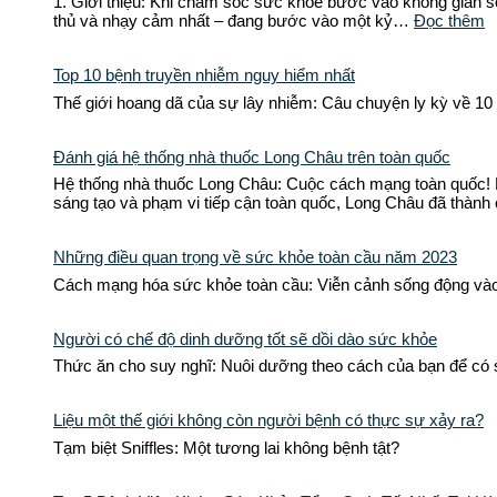
1. Giới thiệu: Khi chăm sóc sức khỏe bước vào không gian số 
thủ và nhạy cảm nhất – đang bước vào một kỷ…
Đọc thêm
Top 10 bệnh truyền nhiễm nguy hiểm nhất
Thế giới hoang dã của sự lây nhiễm: Câu chuyện ly kỳ về 10
Đánh giá hệ thống nhà thuốc Long Châu trên toàn quốc
Hệ thống nhà thuốc Long Châu: Cuộc cách mạng toàn quốc! N
sáng tạo và phạm vi tiếp cận toàn quốc, Long Châu đã thành
Những điều quan trọng về sức khỏe toàn cầu năm 2023
Cách mạng hóa sức khỏe toàn cầu: Viễn cảnh sống động và
Người có chế độ dinh dưỡng tốt sẽ dồi dào sức khỏe
Thức ăn cho suy nghĩ: Nuôi dưỡng theo cách của bạn để có 
Liệu một thế giới không còn người bệnh có thực sự xảy ra?
Tạm biệt Sniffles: Một tương lai không bệnh tật?