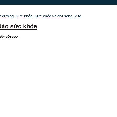
h dưỡng
,
Sức khỏe
,
Sức khỏe và đời sống
,
Y tế
 dào sức khỏe
ỏe dồi dào!