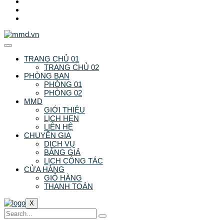
TRANG CHỦ 01
TRANG CHỦ 02
PHÒNG BAN
PHÒNG 01
PHÒNG 02
MMD
GIỚI THIỆU
LỊCH HẸN
LIÊN HỆ
CHUYÊN GIA
DỊCH VỤ
BẢNG GIÁ
LỊCH CÔNG TÁC
CỬA HÀNG
GIỎ HÀNG
THANH TOÁN
X