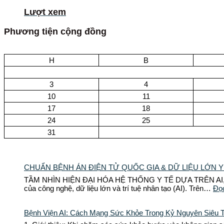
Lượt xem
Phương tiện cộng đồng
H
B
3
4
10
11
17
18
24
25
31
CHUẨN BỆNH ÁN ĐIỆN TỬ QUỐC GIA & DỮ LIỆU LỚN Y
TẦM NHÌN HIỆN ĐẠI HÓA HỆ THỐNG Y TẾ DỰA TRÊN AI, IoMT 
của công nghệ, dữ liệu lớn và trí tuệ nhân tạo (AI). Trên…
Đọ
Bệnh Viện AI: Cách Mạng Sức Khỏe Trong Kỷ Nguyên Siêu T