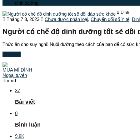
dinh dưỡng
Dính
Tháng 7 3, 2023
Chưa được phân loại
,
Chuyển đổi số Y tế
,
Din
Người có chế độ dinh dưỡng tốt sẽ dồi
Thức ăn cho suy nghĩ: Nuôi dưỡng theo cách của bạn để có sức kh
Continue
MUA MÍ DÍNH
Ngoại tuyến
mmd
37
Bài viết
0
Bình luận
9.8K