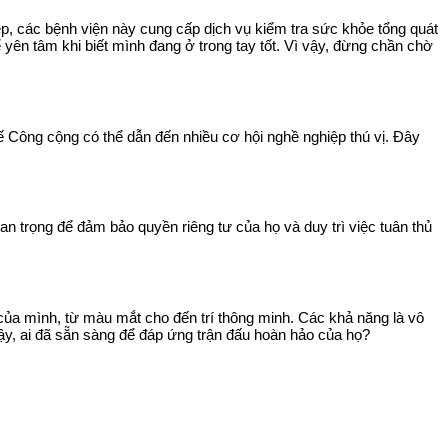
ệp, các bệnh viện này cung cấp dịch vụ kiểm tra sức khỏe tổng quát
yên tâm khi biết mình đang ở trong tay tốt. Vì vậy, đừng chần chờ
Công cộng có thể dẫn đến nhiều cơ hội nghề nghiệp thú vị. Đây
uan trọng để đảm bảo quyền riêng tư của họ và duy trì việc tuân thủ
 của mình, từ màu mắt cho đến trí thông minh. Các khả năng là vô
vậy, ai đã sẵn sàng để đáp ứng trận đấu hoàn hảo của họ?