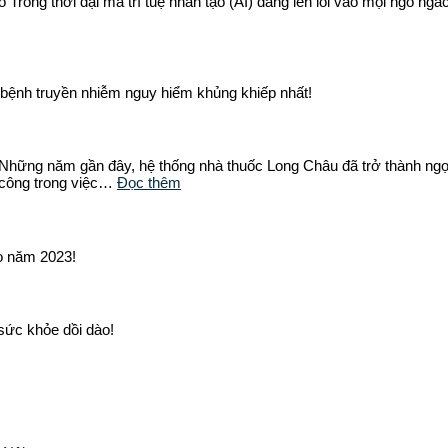
Trong thời đại mà trí tuệ nhân tạo (AI) đang len lỏi vào mọi ngõ ng
 bệnh truyền nhiễm nguy hiểm khủng khiếp nhất!
hững năm gần đây, hệ thống nhà thuốc Long Châu đã trở thành ngọn 
 công trong việc…
Đọc thêm
o năm 2023!
sức khỏe dồi dào!