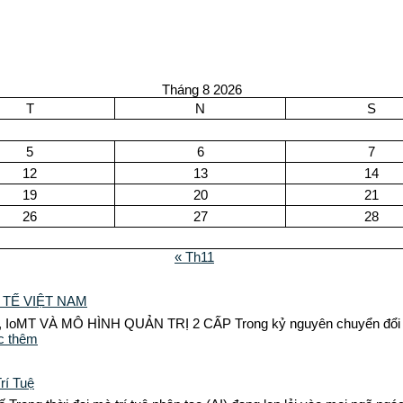
Tháng 8 2026
T
N
S
5
6
7
12
13
14
19
20
21
26
27
28
« Th11
 TẾ VIỆT NAM
VÀ MÔ HÌNH QUẢN TRỊ 2 CẤP Trong kỷ nguyên chuyển đổi số, y tế
c thêm
rí Tuệ