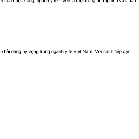
ách của cuộc sống, ngành y tế – vốn là một trong những lĩnh vực bảo
hải đăng hy vọng trong ngành y tế Việt Nam. Với cách tiếp cận