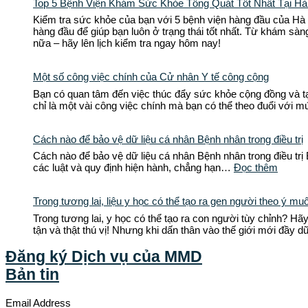
Top 5 Bệnh Viện Khám Sức Khỏe Tổng Quát Tốt Nhất Tại Hà
Kiểm tra sức khỏe của bạn với 5 bệnh viện hàng đầu của Hà N
hàng đầu để giúp bạn luôn ở trạng thái tốt nhất. Từ khám sà
nữa – hãy lên lịch kiểm tra ngay hôm nay!
Một số công việc chính của Cử nhân Y tế công cộng
Bạn có quan tâm đến việc thúc đẩy sức khỏe cộng đồng và tạ
chỉ là một vài công việc chính mà bạn có thể theo đuổi với m
Cách nào để bảo vệ dữ liệu cá nhân Bệnh nhân trong điều trị
Cách nào để bảo vệ dữ liệu cá nhân Bệnh nhân trong điều trị B
các luật và quy định hiện hành, chẳng hạn…
Đọc thêm
Trong tương lai, liệu y học có thể tạo ra gen người theo ý mu
Trong tương lai, y học có thể tạo ra con người tùy chỉnh? Hã
tận và thật thú vị! Nhưng khi dấn thân vào thế giới mới đầy
Đăng ký Dịch vụ của MMD
Bản tin
Email Address