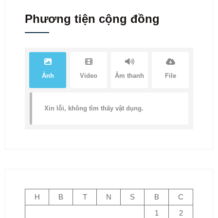
Phương tiện cộng đồng
Ảnh
Video
Âm thanh
File
Xin lỗi, không tìm thấy vật dụng.
H
B
T
N
S
B
C
1
2