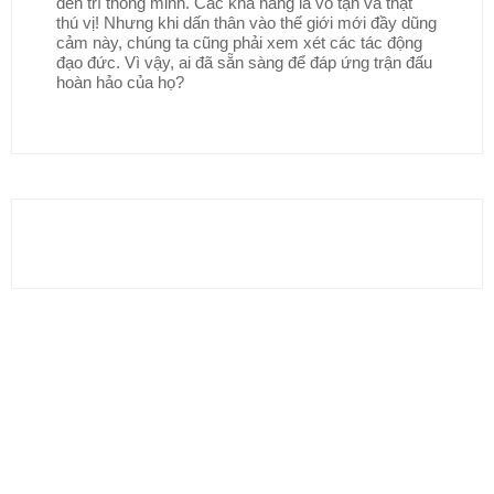
đến trí thông minh. Các khả năng là vô tận và thật
thú vị! Nhưng khi dấn thân vào thế giới mới đầy dũng
cảm này, chúng ta cũng phải xem xét các tác động
đạo đức. Vì vậy, ai đã sẵn sàng để đáp ứng trận đấu
hoàn hảo của họ?