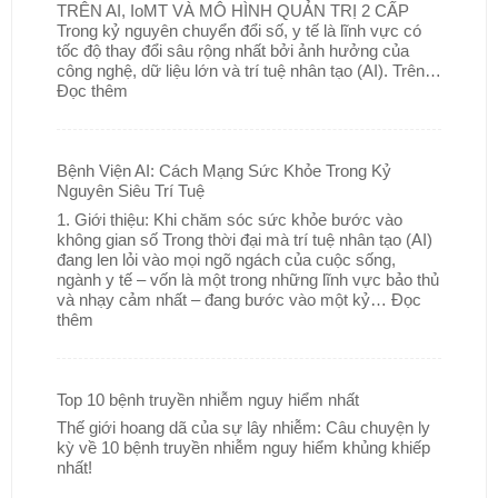
TRÊN AI, IoMT VÀ MÔ HÌNH QUẢN TRỊ 2 CẤP
Trong kỷ nguyên chuyển đổi số, y tế là lĩnh vực có
tốc độ thay đổi sâu rộng nhất bởi ảnh hưởng của
công nghệ, dữ liệu lớn và trí tuệ nhân tạo (AI). Trên…
Đọc thêm
Bệnh Viện AI: Cách Mạng Sức Khỏe Trong Kỷ
Nguyên Siêu Trí Tuệ
1. Giới thiệu: Khi chăm sóc sức khỏe bước vào
không gian số Trong thời đại mà trí tuệ nhân tạo (AI)
đang len lỏi vào mọi ngõ ngách của cuộc sống,
ngành y tế – vốn là một trong những lĩnh vực bảo thủ
và nhạy cảm nhất – đang bước vào một kỷ…
Đọc
thêm
Top 10 bệnh truyền nhiễm nguy hiểm nhất
Thế giới hoang dã của sự lây nhiễm: Câu chuyện ly
kỳ về 10 bệnh truyền nhiễm nguy hiểm khủng khiếp
nhất!