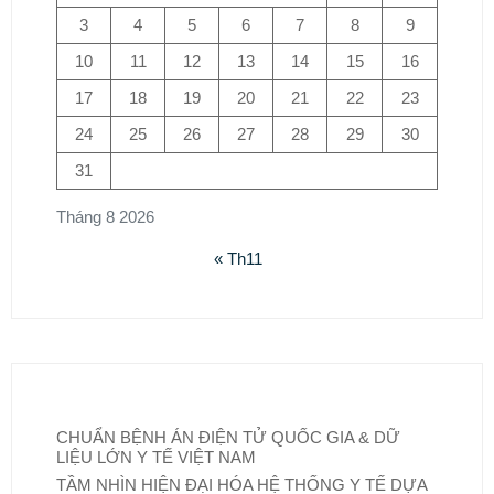
3
4
5
6
7
8
9
10
11
12
13
14
15
16
17
18
19
20
21
22
23
24
25
26
27
28
29
30
31
Tháng 8 2026
« Th11
CHUẨN BỆNH ÁN ĐIỆN TỬ QUỐC GIA & DỮ
LIỆU LỚN Y TẾ VIỆT NAM
TẦM NHÌN HIỆN ĐẠI HÓA HỆ THỐNG Y TẾ DỰA