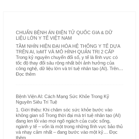
CHUẨN BỆNH ÁN ĐIỆN TỬ QUỐC GIA & DỮ
LIỆU LỚN Y TẾ VIỆT NAM
TẦM NHÌN HIỆN ĐẠI HÓA HỆ THỐNG Y TẾ DỰA
TRÊN AI, IoMT VÀ MÔ HÌNH QUẢN TRỊ 2 CẤP
Trong kỷ nguyên chuyển đổi số, y tế là lĩnh vực có
tốc độ thay đổi sâu rộng nhất bởi ảnh hưởng của
công nghệ, dữ liệu lớn và trí tuệ nhân tạo (AI). Trên…
Đọc thêm
Bệnh Viện AI: Cách Mạng Sức Khỏe Trong Kỷ
Nguyên Siêu Trí Tuệ
1. Giới thiệu: Khi chăm sóc sức khỏe bước vào
không gian số Trong thời đại mà trí tuệ nhân tạo (AI)
đang len lỏi vào mọi ngõ ngách của cuộc sống,
ngành y tế – vốn là một trong những lĩnh vực bảo thủ
và nhạy cảm nhất – đang bước vào một kỷ…
Đọc
thêm