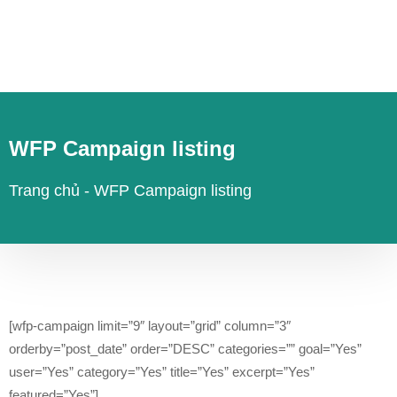
WFP Campaign listing
Trang chủ
-
WFP Campaign listing
[wfp-campaign limit=”9″ layout=”grid” column=”3″
orderby=”post_date” order=”DESC” categories=”” goal=”Yes”
user=”Yes” category=”Yes” title=”Yes” excerpt=”Yes”
featured=”Yes”]