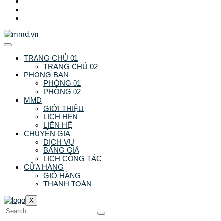
TRANG CHỦ 01
TRANG CHỦ 02
PHÒNG BAN
PHÒNG 01
PHÒNG 02
MMD
GIỚI THIỆU
LỊCH HẸN
LIÊN HỆ
CHUYÊN GIA
DỊCH VỤ
BẢNG GIÁ
LỊCH CÔNG TÁC
CỬA HÀNG
GIỎ HÀNG
THANH TOÁN
X