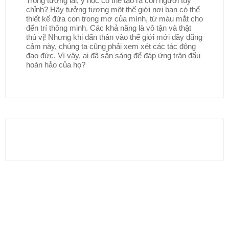
Trong tương lai, y học có thể tạo ra con người tùy
chỉnh? Hãy tưởng tượng một thế giới nơi bạn có thể
thiết kế đứa con trong mơ của mình, từ màu mắt cho
đến trí thông minh. Các khả năng là vô tận và thật
thú vị! Nhưng khi dấn thân vào thế giới mới đầy dũng
cảm này, chúng ta cũng phải xem xét các tác động
đạo đức. Vì vậy, ai đã sẵn sàng để đáp ứng trận đấu
hoàn hảo của họ?