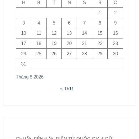
H
B
T
N
S
B
C
1
2
3
4
5
6
7
8
9
10
11
12
13
14
15
16
17
18
19
20
21
22
23
24
25
26
27
28
29
30
31
Tháng 8 2026
« Th11
CHUẨN BỆNH ÁN ĐIỆN TỬ QUỐC GIA & DỮ