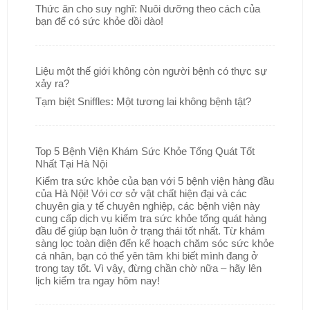
Thức ăn cho suy nghĩ: Nuôi dưỡng theo cách của
bạn để có sức khỏe dồi dào!
Liệu một thế giới không còn người bệnh có thực sự
xảy ra?
Tạm biệt Sniffles: Một tương lai không bệnh tật?
Top 5 Bệnh Viện Khám Sức Khỏe Tổng Quát Tốt
Nhất Tại Hà Nội
Kiểm tra sức khỏe của bạn với 5 bệnh viện hàng đầu
của Hà Nội! Với cơ sở vật chất hiện đại và các
chuyên gia y tế chuyên nghiệp, các bệnh viện này
cung cấp dịch vụ kiểm tra sức khỏe tổng quát hàng
đầu để giúp bạn luôn ở trạng thái tốt nhất. Từ khám
sàng lọc toàn diện đến kế hoạch chăm sóc sức khỏe
cá nhân, bạn có thể yên tâm khi biết mình đang ở
trong tay tốt. Vì vậy, đừng chần chờ nữa – hãy lên
lịch kiểm tra ngay hôm nay!