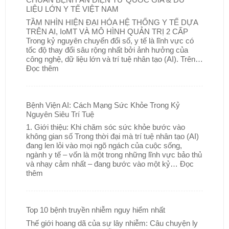
LIỆU LỚN Y TẾ VIỆT NAM
TẦM NHÌN HIỆN ĐẠI HÓA HỆ THỐNG Y TẾ DỰA
TRÊN AI, IoMT VÀ MÔ HÌNH QUẢN TRỊ 2 CẤP
Trong kỷ nguyên chuyển đổi số, y tế là lĩnh vực có
tốc độ thay đổi sâu rộng nhất bởi ảnh hưởng của
công nghệ, dữ liệu lớn và trí tuệ nhân tạo (AI). Trên…
Đọc thêm
Bệnh Viện AI: Cách Mạng Sức Khỏe Trong Kỷ
Nguyên Siêu Trí Tuệ
1. Giới thiệu: Khi chăm sóc sức khỏe bước vào
không gian số Trong thời đại mà trí tuệ nhân tạo (AI)
đang len lỏi vào mọi ngõ ngách của cuộc sống,
ngành y tế – vốn là một trong những lĩnh vực bảo thủ
và nhạy cảm nhất – đang bước vào một kỷ…
Đọc
thêm
Top 10 bệnh truyền nhiễm nguy hiểm nhất
Thế giới hoang dã của sự lây nhiễm: Câu chuyện ly